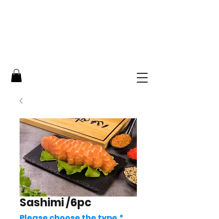
Sashimi /6pc
Please choose the type
*