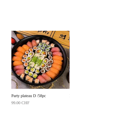
Party plateau D /58pc
Party plateau C /42pc
Prix
Prix
99.00 CHF
79.00 CHF