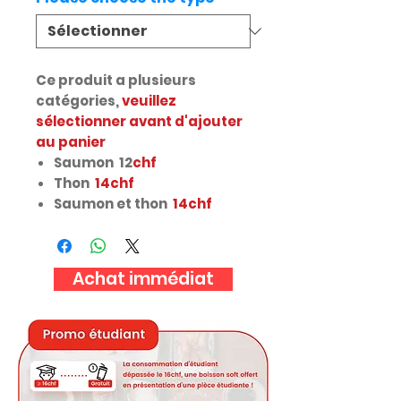
Ce produit a plusieurs
catégories,
veuillez
sélectionner avant d'ajouter
au panier
Saumon 12
chf
Thon
14chf
Saumon et thon
14chf
Achat immédiat